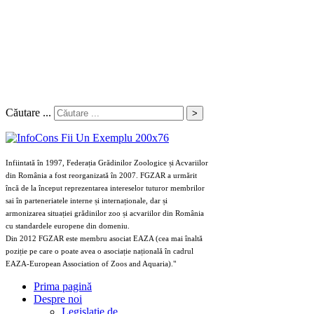
Căutare ...
>
Infiintată în 1997, Federația Grădinilor Zoologice și Acvariilor
din România a fost reorganizată în 2007. FGZAR a urmărit
încă de la început reprezentarea intereselor tuturor membrilor
sai în parteneriatele interne și internaționale, dar și
armonizarea situației grădinilor zoo și acvariilor din România
cu standardele europene din domeniu.
Din 2012 FGZAR este membru asociat EAZA (cea mai înaltă
poziție pe care o poate avea o asociație națională în cadrul
EAZA-European Association of Zoos and Aquaria)."
Prima pagină
Despre noi
Legislaţie de