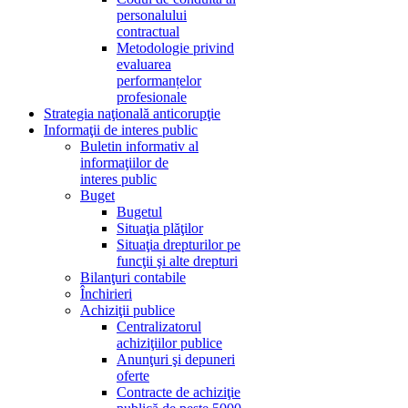
personalului
contractual
Metodologie privind
evaluarea
performanțelor
profesionale
Strategia naţională anticorupţie
Informaţii de interes public
Buletin informativ al
informaţiilor de
interes public
Buget
Bugetul
Situaţia plăţilor
Situaţia drepturilor pe
funcţii şi alte drepturi
Bilanţuri contabile
Închirieri
Achiziţii publice
Centralizatorul
achiziţiilor publice
Anunţuri şi depuneri
oferte
Contracte de achiziţie