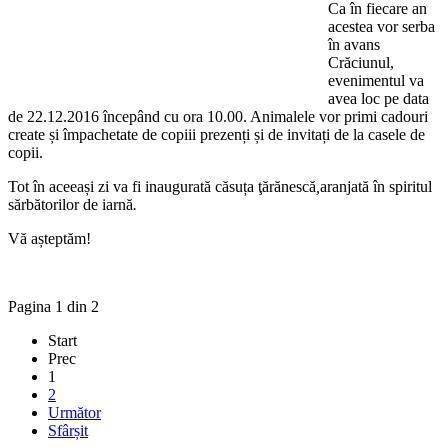
Ca în fiecare an
acestea vor serba
în avans
Crăciunul,
evenimentul va
avea loc pe data
de 22.12.2016 începând cu ora 10.00. Animalele vor primi cadouri
create și împachetate de copiii prezenți și de invitați de la casele de
copii.
Tot în aceeași zi va fi inaugurată
căsuța ţărănescă
,
aranjată
în spiritul
sărbătorilor de iarnă
.
Vă așteptăm!
Pagina 1 din 2
Start
Prec
1
2
Următor
Sfârșit