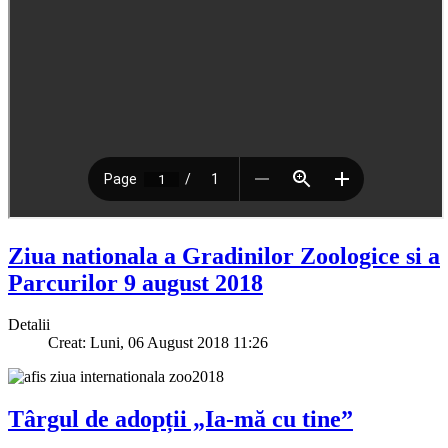
Ziua nationala a Gradinilor Zoologice si a
Parcurilor 9 august 2018
Detalii
Creat: Luni, 06 August 2018 11:26
Târgul de adopții „Ia-mă cu tine”