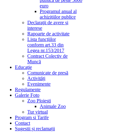
publică de peste 5000
euro
Programul anual al
achiziţiilor publice
Declaraţii de avere şi
interese
Rapoarte de activitate
Lista funcţiilor
conform art.33 din
Legea nr.153/2017
Contract Colectiv de
Muncă
Educaţie
Comunicate de presă
Activități
Evenimente
Regulamente
Galerie Foto
Zoo Ploiesti
Animale Zoo
Tur virtual
Program si Tarife
Contact
Sugestii și reclamații