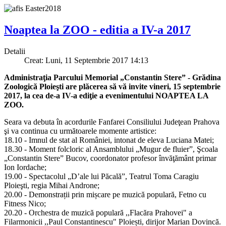
Noaptea la ZOO - editia a IV-a 2017
Detalii
Creat: Luni, 11 Septembrie 2017 14:13
Administraţia Parcului Memorial „Constantin Stere” - Grădina
Zoologică Ploieşti are plăcerea să vă invite vineri, 15 septembrie
2017, la cea de-a IV-a ediţie a evenimentului NOAPTEA LA
ZOO.
Seara va debuta în acordurile Fanfarei Consiliului Judeţean Prahova
şi va continua cu următoarele momente artistice:
18.10 - Imnul de stat al României, intonat de eleva Luciana Matei;
18.30 - Moment folcloric al Ansamblului „Mugur de fluier”, Şcoala
„Constantin Stere” Bucov, coordonator profesor învăţământ primar
Ion Iordache;
19.00 - Spectacolul „D’ale lui Păcală”, Teatrul Toma Caragiu
Ploieşti, regia Mihai Androne;
20.00 - Demonstrații prin mișcare pe muzică populară, Fetno cu
Fitness Nico;
20.20 - Orchestra de muzică populară ,,Flacăra Prahovei" a
Filarmonicii ,,Paul Constantinescu" Ploiești, dirijor Marian Dovincă.