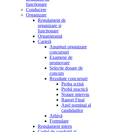
funcţionare
Conducere
Organizare
Regulament de
organizare şi
funcţionare
Organigramă
Carieră
Anunțuri organizare
concursuri
Examene de
promovare
Selecție dosare de
concurs
Rezultate concursuri
Proba scrisă
Probă practică
Notare interviu
Raport Final
Apel nominal al
candidatilor
Arhivă
Formulare
Regulament intern
Codul de conduită al