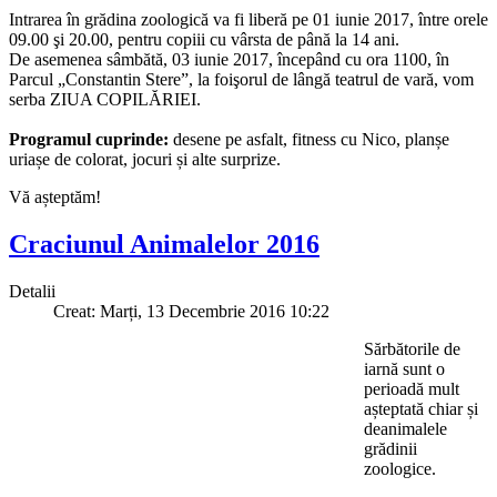
Intrarea în grădina zoologică va fi liberă pe 01 iunie 2017, între orele
09.00 şi 20.00, pentru copiii cu vârsta de până la 14 ani.
De asemenea sâmbătă, 03 iunie 2017, începând cu ora 1100, în
Parcul „Constantin Stere”, la foişorul de lângă teatrul de vară, vom
serba ZIUA COPILĂRIEI.
Programul cuprinde:
desene pe asfalt, fitness cu Nico, planșe
uriașe de colorat, jocuri și alte surprize.
Vă așteptăm!
Craciunul Animalelor 2016
Detalii
Creat: Marți, 13 Decembrie 2016 10:22
Sărbătorile de
iarnă sunt o
perioadă mult
așteptată chiar și
deanimalele
grădinii
zoologice.