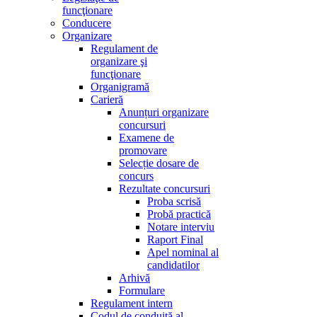
funcţionare
Conducere
Organizare
Regulament de
organizare şi
funcţionare
Organigramă
Carieră
Anunțuri organizare
concursuri
Examene de
promovare
Selecție dosare de
concurs
Rezultate concursuri
Proba scrisă
Probă practică
Notare interviu
Raport Final
Apel nominal al
candidatilor
Arhivă
Formulare
Regulament intern
Codul de conduită al