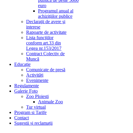
publică de peste 5000
euro
Programul anual al
achiziţiilor publice
Declaraţii de avere şi
interese
Rapoarte de activitate
Lista funcţiilor
conform art.33 din
Legea nr.153/2017
Contract Colectiv de
Muncă
Educaţie
Comunicate de presă
Activități
Evenimente
Regulamente
Galerie Foto
Zoo Ploiesti
Animale Zoo
Tur virtual
Program si Tarife
Contact
Sugestii și reclamații