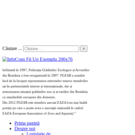
Căutare ...
>
Infiintată în 1997, Federația Grădinilor Zoologice și Acvariilor
din România a fost reorganizată în 2007. FGZAR a urmărit
încă de la început reprezentarea intereselor tuturor membrilor
sai în parteneriatele interne și internaționale, dar și
armonizarea situației grădinilor zoo și acvariilor din România
cu standardele europene din domeniu.
Din 2012 FGZAR este membru asociat EAZA (cea mai înaltă
poziție pe care o poate avea o asociație națională în cadrul
EAZA-European Association of Zoos and Aquaria)."
Prima pagină
Despre noi
Legislaţie de