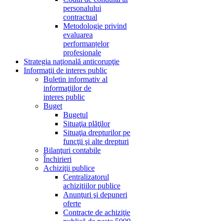
personalului
contractual
Metodologie privind
evaluarea
performanțelor
profesionale
Strategia naţională anticorupţie
Informaţii de interes public
Buletin informativ al
informaţiilor de
interes public
Buget
Bugetul
Situaţia plăţilor
Situaţia drepturilor pe
funcţii şi alte drepturi
Bilanţuri contabile
Închirieri
Achiziţii publice
Centralizatorul
achiziţiilor publice
Anunţuri şi depuneri
oferte
Contracte de achiziţie