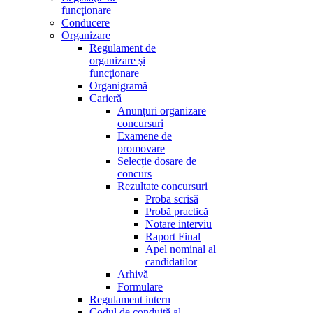
funcţionare
Conducere
Organizare
Regulament de
organizare şi
funcţionare
Organigramă
Carieră
Anunțuri organizare
concursuri
Examene de
promovare
Selecție dosare de
concurs
Rezultate concursuri
Proba scrisă
Probă practică
Notare interviu
Raport Final
Apel nominal al
candidatilor
Arhivă
Formulare
Regulament intern
Codul de conduită al