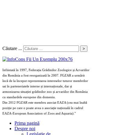
Căutare ...
>
Infiintată în 1997, Federația Grădinilor Zoologice și Acvariilor
din România a fost reorganizată în 2007. FGZAR a urmărit
încă de la început reprezentarea intereselor tuturor membrilor
sai în parteneriatele interne și internaționale, dar și
armonizarea situației grădinilor zoo și acvariilor din România
cu standardele europene din domeniu.
Din 2012 FGZAR este membru asociat EAZA (cea mai înaltă
poziție pe care o poate avea o asociație națională în cadrul
EAZA-European Association of Zoos and Aquaria)."
Prima pagină
Despre noi
Legislaţie de