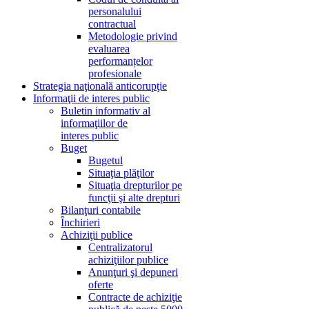
personalului
contractual
Metodologie privind
evaluarea
performanțelor
profesionale
Strategia naţională anticorupţie
Informaţii de interes public
Buletin informativ al
informaţiilor de
interes public
Buget
Bugetul
Situaţia plăţilor
Situaţia drepturilor pe
funcţii şi alte drepturi
Bilanţuri contabile
Închirieri
Achiziţii publice
Centralizatorul
achiziţiilor publice
Anunţuri şi depuneri
oferte
Contracte de achiziţie