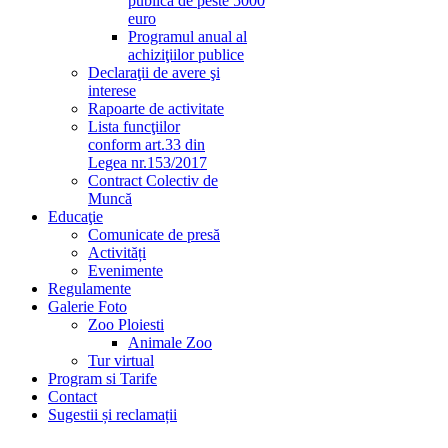
publică de peste 5000
euro
Programul anual al
achiziţiilor publice
Declaraţii de avere şi
interese
Rapoarte de activitate
Lista funcţiilor
conform art.33 din
Legea nr.153/2017
Contract Colectiv de
Muncă
Educaţie
Comunicate de presă
Activități
Evenimente
Regulamente
Galerie Foto
Zoo Ploiesti
Animale Zoo
Tur virtual
Program si Tarife
Contact
Sugestii și reclamații