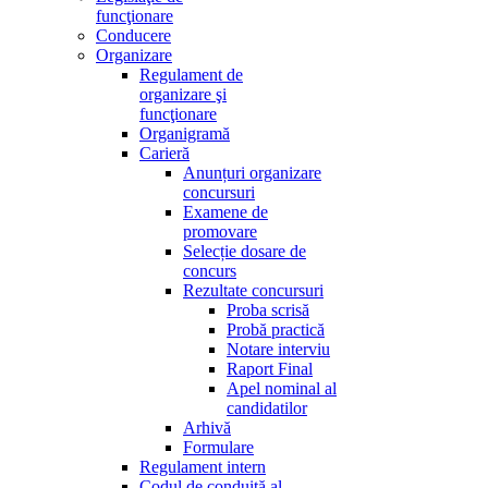
funcţionare
Conducere
Organizare
Regulament de
organizare şi
funcţionare
Organigramă
Carieră
Anunțuri organizare
concursuri
Examene de
promovare
Selecție dosare de
concurs
Rezultate concursuri
Proba scrisă
Probă practică
Notare interviu
Raport Final
Apel nominal al
candidatilor
Arhivă
Formulare
Regulament intern
Codul de conduită al