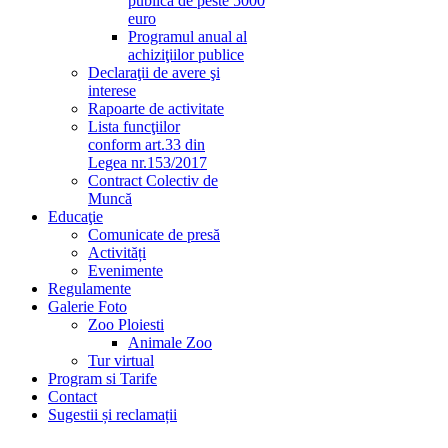
publică de peste 5000
euro
Programul anual al
achiziţiilor publice
Declaraţii de avere şi
interese
Rapoarte de activitate
Lista funcţiilor
conform art.33 din
Legea nr.153/2017
Contract Colectiv de
Muncă
Educaţie
Comunicate de presă
Activități
Evenimente
Regulamente
Galerie Foto
Zoo Ploiesti
Animale Zoo
Tur virtual
Program si Tarife
Contact
Sugestii și reclamații