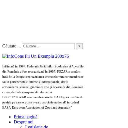
Căutare ...
>
Infiintată în 1997, Federația Grădinilor Zoologice și Acvariilor
din România a fost reorganizată în 2007. FGZAR a urmărit
încă de la început reprezentarea intereselor tuturor membrilor
sai în parteneriatele interne și internaționale, dar și
armonizarea situației grădinilor zoo și acvariilor din România
cu standardele europene din domeniu.
Din 2012 FGZAR este membru asociat EAZA (cea mai înaltă
poziție pe care o poate avea o asociație națională în cadrul
EAZA-European Association of Zoos and Aquaria)."
Prima pagină
Despre noi
Legislaţie de