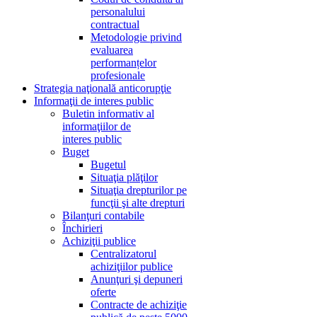
personalului
contractual
Metodologie privind
evaluarea
performanțelor
profesionale
Strategia naţională anticorupţie
Informaţii de interes public
Buletin informativ al
informaţiilor de
interes public
Buget
Bugetul
Situaţia plăţilor
Situaţia drepturilor pe
funcţii şi alte drepturi
Bilanţuri contabile
Închirieri
Achiziţii publice
Centralizatorul
achiziţiilor publice
Anunţuri şi depuneri
oferte
Contracte de achiziţie