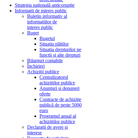
Strategia naţională anticorupţie
Informaţii de interes public
Buletin informativ al
informaţiilor de
interes public
Buget
Bugetul
Situaţia plăţilor
Situaţia drepturilor pe
funcţii şi alte drepturi
Bilanţuri contabile
Închirieri
Achiziţii publice
Centralizatorul
achiziţiilor publice
Anunţuri şi depuneri
oferte
Contracte de achiziţie
publică de peste 5000
euro
Programul anual al
achiziţiilor publice
Declaraţii de avere şi
interese