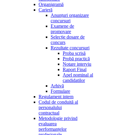
Organigramă
Carieră
Anunțuri organizare
concursuri
Examene de
promovare
Selecție dosare de
concurs
Rezultate concursuri
Proba scrisă
Probă practică
Notare interviu
Raport Final
Apel nominal al
candidatilor
Arhivă
Formulare
Regulament intern
Codul de conduită al
personalului
contractual
Metodologie privind
evaluarea
performanțelor
profesionale