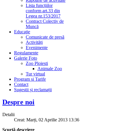
Rapoarte de activitate
Lista funcţiilor
conform art.33 din
Legea nr.153/2017
Contract Colectiv de
Muncă
Educaţie
Comunicate de presă
Activități
Evenimente
Regulamente
Galerie Foto
Zoo Ploiesti
Animale Zoo
Tur virtual
Program si Tarife
Contact
Sugestii și reclamații
Despre noi
Detalii
Creat: Marți, 02 Aprilie 2013 13:36
Scurtă descriere