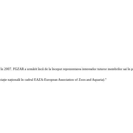
în 2007. FGZAR a urmărit încă de la început reprezentarea intereselor tuturor membrilor sai în part
ciație națională în cadrul EAZA-European Association of Zoos and Aquaria)."