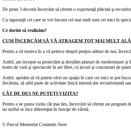
De peste 3 decenii încercăm să oferim o experienţă plăcută şi reconfor
Cu siguranţă cei care se vor bucura cel mai mult sunt cei mici în speci
Ce dorim să realizăm?
CUM ÎNCERCĂM SĂ VĂ ATRAGEM TOT MAI MULT ALĂ
Pentru a vă motiva în a vă petrece timpul preţios alături de noi, înce
Astfel, am inceput sa proiectăm şi derulăm planuri de modernizare şi îm
teatru de vară şi spectacole în aer liber, cu jocuri şi concursuri de pai
Astfel, sperăm să vă putem oferi un spaţiu în care cei mici se pot bucur
fiecăruia, să aibă parte de activitate fizică intensă dar reconfortantă sa
CÂT DE DES NE PUTEŢI VIZITA?
Pentru a ne putea vizita cât mai des, încercăm să oferim un program de 
iar tariful se face diferenţiat în funcţie de vârstă.
© Parcul Memorial Costantin Stere