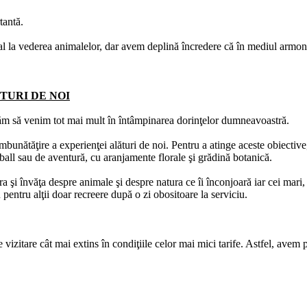
tantă.
al la vederea animalelor, dar avem deplină încredere că în mediul armonios
TURI DE NOI
rcăm să venim tot mai mult în întâmpinarea dorinţelor dumneavoastră.
bunătăţire a experienţei alături de noi. Pentru a atinge aceste obiectiv
ntball sau de aventură, cu aranjamente florale şi grădină botanică.
a şi învăţa despre animale şi despre natura ce îi înconjoară iar cei mari,
u pentru alţii doar recreere după o zi obositoare la serviciu.
vizitare cât mai extins în condiţiile celor mai mici tarife. Astfel, avem 