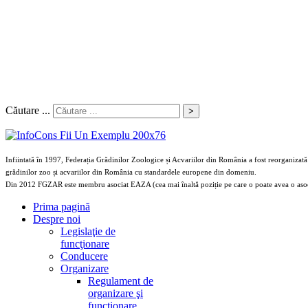
Căutare ...
>
Infiintată în 1997, Federația Grădinilor Zoologice și Acvariilor din România a fost reorganizată 
grădinilor zoo și acvariilor din România cu standardele europene din domeniu.
Din 2012 FGZAR este membru asociat EAZA (cea mai înaltă poziție pe care o poate avea o aso
Prima pagină
Despre noi
Legislaţie de
funcţionare
Conducere
Organizare
Regulament de
organizare şi
funcţionare