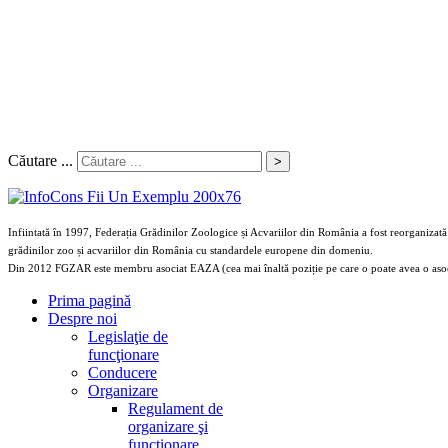
Căutare ...
>
Infiintată în 1997, Federația Grădinilor Zoologice și Acvariilor din România a fost reorganizată 
grădinilor zoo și acvariilor din România cu standardele europene din domeniu.
Din 2012 FGZAR este membru asociat EAZA (cea mai înaltă poziție pe care o poate avea o aso
Prima pagină
Despre noi
Legislaţie de
funcţionare
Conducere
Organizare
Regulament de
organizare şi
funcţionare