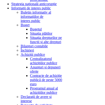
Strategia naţională anticorupţie
Informaţii de interes public
Buletin informativ al
informaţiilor de
interes public
Buget
Bugetul
Situaţia plăţilor
Situaţia drepturilor pe
funcţii şi alte drepturi
Bilanţuri contabile
Închirieri
Achiziţii publice
Centralizatorul
achiziţiilor publice
Anunţuri şi depuneri
oferte
Contracte de achiziţie
publică de peste 5000
euro
Programul anual al
achiziţiilor publice
Declaraţii de avere şi
interese