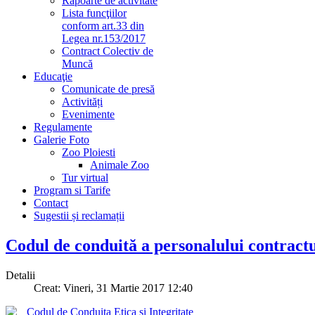
Rapoarte de activitate
Lista funcţiilor
conform art.33 din
Legea nr.153/2017
Contract Colectiv de
Muncă
Educaţie
Comunicate de presă
Activități
Evenimente
Regulamente
Galerie Foto
Zoo Ploiesti
Animale Zoo
Tur virtual
Program si Tarife
Contact
Sugestii și reclamații
Codul de conduită a personalului contractual
Detalii
Creat: Vineri, 31 Martie 2017 12:40
Codul de Conduita Etica si Integritate