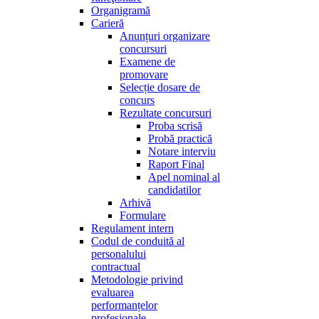
Organigramă
Carieră
Anunțuri organizare
concursuri
Examene de
promovare
Selecție dosare de
concurs
Rezultate concursuri
Proba scrisă
Probă practică
Notare interviu
Raport Final
Apel nominal al
candidatilor
Arhivă
Formulare
Regulament intern
Codul de conduită al
personalului
contractual
Metodologie privind
evaluarea
performanțelor
profesionale