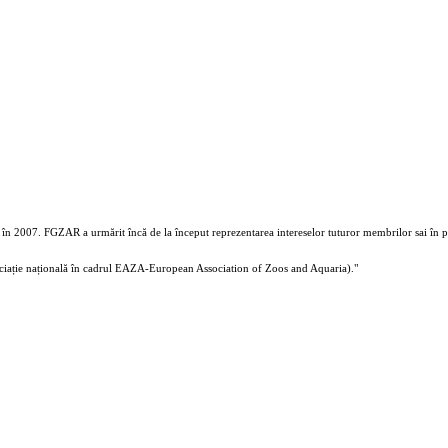
în 2007. FGZAR a urmărit încă de la început reprezentarea intereselor tuturor membrilor sai în part
ciație națională în cadrul EAZA-European Association of Zoos and Aquaria)."