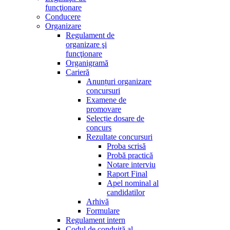
funcţionare
Conducere
Organizare
Regulament de
organizare şi
funcţionare
Organigramă
Carieră
Anunțuri organizare
concursuri
Examene de
promovare
Selecție dosare de
concurs
Rezultate concursuri
Proba scrisă
Probă practică
Notare interviu
Raport Final
Apel nominal al
candidatilor
Arhivă
Formulare
Regulament intern
Codul de conduită al