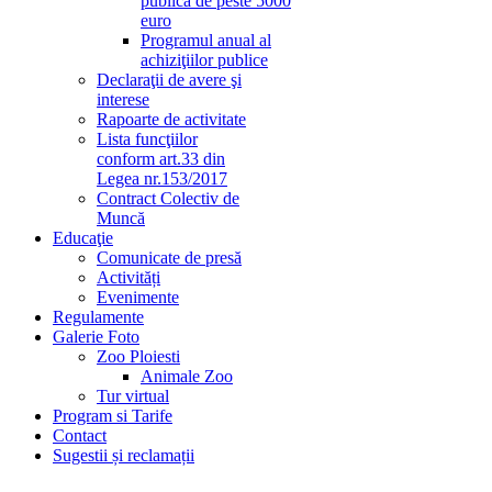
publică de peste 5000
euro
Programul anual al
achiziţiilor publice
Declaraţii de avere şi
interese
Rapoarte de activitate
Lista funcţiilor
conform art.33 din
Legea nr.153/2017
Contract Colectiv de
Muncă
Educaţie
Comunicate de presă
Activități
Evenimente
Regulamente
Galerie Foto
Zoo Ploiesti
Animale Zoo
Tur virtual
Program si Tarife
Contact
Sugestii și reclamații