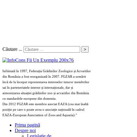
Căutare ...
>
Infiintată în 1997, Federația Grădinilor Zoologice și Acvariilor
din România a fost reorganizată în 2007. FGZAR a urmărit
încă de la început reprezentarea intereselor tuturor membrilor
sai în parteneriatele interne și internaționale, dar și
armonizarea situației grădinilor zoo și acvariilor din România
cu standardele europene din domeniu.
Din 2012 FGZAR este membru asociat EAZA (cea mai înaltă
poziție pe care o poate avea o asociație națională în cadrul
EAZA-European Association of Zoos and Aquaria)."
Prima pagină
Despre noi
Legislaţie de