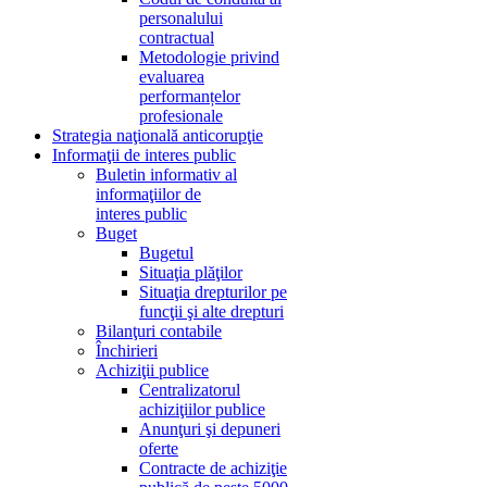
personalului
contractual
Metodologie privind
evaluarea
performanțelor
profesionale
Strategia naţională anticorupţie
Informaţii de interes public
Buletin informativ al
informaţiilor de
interes public
Buget
Bugetul
Situaţia plăţilor
Situaţia drepturilor pe
funcţii şi alte drepturi
Bilanţuri contabile
Închirieri
Achiziţii publice
Centralizatorul
achiziţiilor publice
Anunţuri şi depuneri
oferte
Contracte de achiziţie